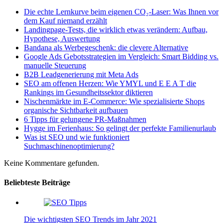
Die echte Lernkurve beim eigenen CO₂-Laser: Was Ihnen vor
dem Kauf niemand erzählt
Landingpage-Tests, die wirklich etwas verändern: Aufbau,
Hypothese, Auswertung
Bandana als Werbegeschenk: die clevere Alternative
Google Ads Gebotsstrategien im Vergleich: Smart Bidding vs.
manuelle Steuerung
B2B Leadgenerierung mit Meta Ads
SEO am offenen Herzen: Wie YMYL und E E A T die
Rankings im Gesundheitssektor diktieren
Nischenmärkte im E-Commerce: Wie spezialisierte Shops
organische Sichtbarkeit aufbauen
6 Tipps für gelungene PR-Maßnahmen
Hygge im Ferienhaus: So gelingt der perfekte Familienurlaub
Was ist SEO und wie funktioniert
Suchmaschinenoptimierung?
Keine Kommentare gefunden.
Beliebteste Beiträge
Die wichtigsten SEO Trends im Jahr 2021