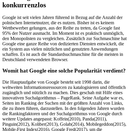
konkurrenzlos
Google ist seit vielen Jahren führend in Bezug auf die Anzahl der
polnischen Internetnutzer, die es nutzen. Bisher ist es keinem
Wettbewerber gelungen, aus der Reihe zu treten, da Google fast
95% der Nutzer ausmacht. Im Moment ist es praktisch unmöglich,
den Monopolisten zu vergleichen. Zusätzlich zur Suchmaschine hat
Google eine ganze Reihe von dedizierten Diensten entwickelt, die
ein System aus vielen nützlichen und genutzten Anwendungen
schaffen. Es ist auch die Standardsuchmaschine für die meisten in
Deutschland verwendeten Browser.
Womit hat Google eine solche Popularität verdient?
Die Hauptaufgabe von Google besteht seit 1998 darin, die
weltweiten Informationsressourcen zu katalogisieren und öffentlich
zugänglich und nützlich zu machen. Dies geschah mit Hilfe eines
innovativen Suchalgorithmus – PageRank. Seine Aufgabe war es,
Seiten im Ranking der Suchen mit der größten Anzahl von Links,
die zu ihnen führen, darzustellen. In den folgenden Jahren wurden
die Rankingfaktoren und der Suchalgorithmus von Google durch
weitere Updates angepasst: Koffein(2010), Panda(2011),
Pinguin(2012), Koliber(2013), Golab(2014), Mobilegeddon(2015),
Mobile-First Index(2016), Google Fred(2017), um die