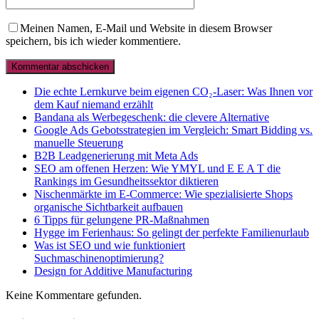
Meinen Namen, E-Mail und Website in diesem Browser
speichern, bis ich wieder kommentiere.
Die echte Lernkurve beim eigenen CO₂-Laser: Was Ihnen vor
dem Kauf niemand erzählt
Bandana als Werbegeschenk: die clevere Alternative
Google Ads Gebotsstrategien im Vergleich: Smart Bidding vs.
manuelle Steuerung
B2B Leadgenerierung mit Meta Ads
SEO am offenen Herzen: Wie YMYL und E E A T die
Rankings im Gesundheitssektor diktieren
Nischenmärkte im E-Commerce: Wie spezialisierte Shops
organische Sichtbarkeit aufbauen
6 Tipps für gelungene PR-Maßnahmen
Hygge im Ferienhaus: So gelingt der perfekte Familienurlaub
Was ist SEO und wie funktioniert
Suchmaschinenoptimierung?
Design for Additive Manufacturing
Keine Kommentare gefunden.