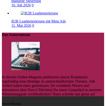
manuelle Steuerung
16. Juli 2026
0
B2B Leadgenerierung mit Meta Ads
11. Mai 2026
0
Das Autorenteam
In diesem Online-Magazin publizieren unsere Redakteure
regelmäßig neue Beiträge zu unterschiedlichsten Themen. Alle
Artikel haben eines gemeinsam: Sie vermitteln Wissen und
informieren über News! Möchtest Du einen Gastartikel in unserem
Wissensmagazin veröffentlichen? Dann schreibe uns gerne an!
Neueste Beiträge