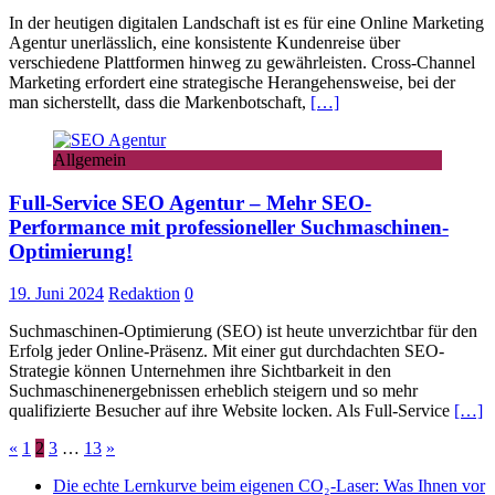
In der heutigen digitalen Landschaft ist es für eine Online Marketing
Agentur unerlässlich, eine konsistente Kundenreise über
verschiedene Plattformen hinweg zu gewährleisten. Cross-Channel
Marketing erfordert eine strategische Herangehensweise, bei der
man sicherstellt, dass die Markenbotschaft,
[…]
Allgemein
Full-Service SEO Agentur – Mehr SEO-
Performance mit professioneller Suchmaschinen-
Optimierung!
19. Juni 2024
Redaktion
0
Suchmaschinen-Optimierung (SEO) ist heute unverzichtbar für den
Erfolg jeder Online-Präsenz. Mit einer gut durchdachten SEO-
Strategie können Unternehmen ihre Sichtbarkeit in den
Suchmaschinenergebnissen erheblich steigern und so mehr
qualifizierte Besucher auf ihre Website locken. Als Full-Service
[…]
Seitennummerierung
«
1
2
3
…
13
»
der
Die echte Lernkurve beim eigenen CO₂-Laser: Was Ihnen vor