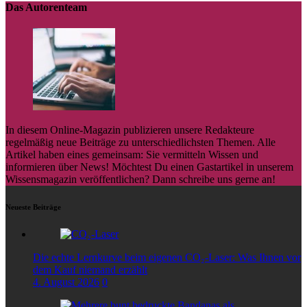
Das Autorenteam
In diesem Online-Magazin publizieren unsere Redakteure
regelmäßig neue Beiträge zu unterschiedlichsten Themen. Alle
Artikel haben eines gemeinsam: Sie vermitteln Wissen und
informieren über News! Möchtest Du einen Gastartikel in unserem
Wissensmagazin veröffentlichen? Dann schreibe uns gerne an!
Neueste Beiträge
Die echte Lernkurve beim eigenen CO₂-Laser: Was Ihnen vor
dem Kauf niemand erzählt
4. August 2026
0