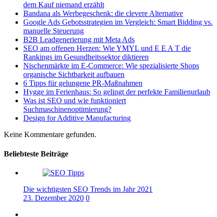
dem Kauf niemand erzählt
Beiträge
Bandana als Werbegeschenk: die clevere Alternative
Google Ads Gebotsstrategien im Vergleich: Smart Bidding vs.
manuelle Steuerung
B2B Leadgenerierung mit Meta Ads
SEO am offenen Herzen: Wie YMYL und E E A T die
Rankings im Gesundheitssektor diktieren
Nischenmärkte im E-Commerce: Wie spezialisierte Shops
organische Sichtbarkeit aufbauen
6 Tipps für gelungene PR-Maßnahmen
Hygge im Ferienhaus: So gelingt der perfekte Familienurlaub
Was ist SEO und wie funktioniert
Suchmaschinenoptimierung?
Design for Additive Manufacturing
Keine Kommentare gefunden.
Beliebteste Beiträge
Die wichtigsten SEO Trends im Jahr 2021
23. Dezember 2020
0