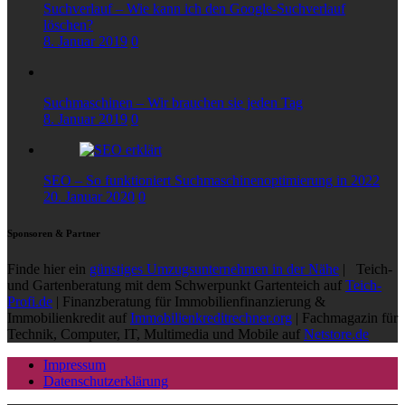
Suchverlauf – Wie kann ich den Google-Suchverlauf
löschen?
8. Januar 2019
0
Suchmaschinen – Wir brauchen sie jeden Tag
8. Januar 2019
0
SEO – So funktioniert Suchmaschinenoptimierung in 2022
20. Januar 2020
0
Sponsoren & Partner
Finde hier ein
günstiges Umzugsunternehmen in der Nähe
| Teich-
und Gartenberatung mit dem Schwerpunkt Gartenteich auf
Teich-
Profi.de
| Finanzberatung für Immobilienfinanzierung &
Immobilienkredit auf
Immobilienkreditrechner.org
| Fachmagazin für
Technik, Computer, IT, Multimedia und Mobile auf
Netstore.de
Impressum
Datenschutzerklärung