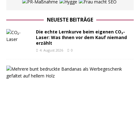
NEUESTE BEITRÄGE
Die echte Lernkurve beim eigenen CO₂-
Laser: Was Ihnen vor dem Kauf niemand
erzählt
4. August 2026
0
B
a
n
d
a
n
a
a
l
s
W
e
r