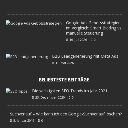
0
Google Ads Gebotsstrategien
im Vergleich: Smart Bidding vs.
manuelle Steuerung
16. Juli 2026
0
B2B Leadgenerierung mit Meta Ads
11. Mai 2026
0
BELIEBTESTE BEITRÄGE
Die wichtigsten SEO Trends im Jahr 2021
23. Dezember 2020
0
Suchverlauf – Wie kann ich den Google-Suchverlauf löschen?
8. Januar 2019
0