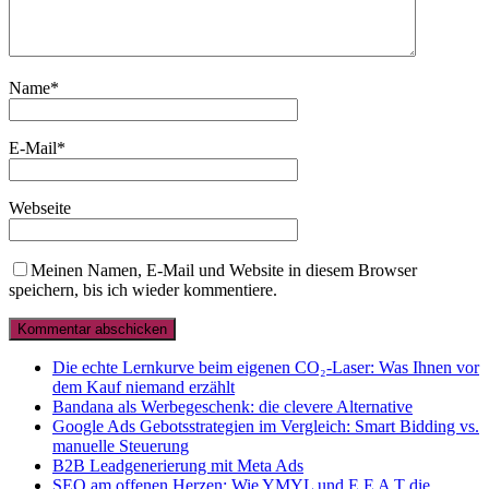
Name
*
E-Mail
*
Webseite
Meinen Namen, E-Mail und Website in diesem Browser
speichern, bis ich wieder kommentiere.
Die echte Lernkurve beim eigenen CO₂-Laser: Was Ihnen vor
dem Kauf niemand erzählt
Bandana als Werbegeschenk: die clevere Alternative
Google Ads Gebotsstrategien im Vergleich: Smart Bidding vs.
manuelle Steuerung
B2B Leadgenerierung mit Meta Ads
SEO am offenen Herzen: Wie YMYL und E E A T die