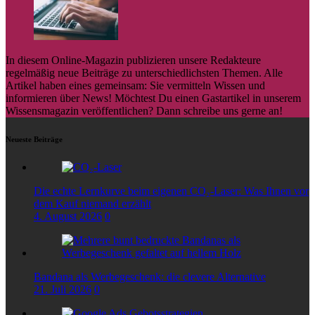
In diesem Online-Magazin publizieren unsere Redakteure
regelmäßig neue Beiträge zu unterschiedlichsten Themen. Alle
Artikel haben eines gemeinsam: Sie vermitteln Wissen und
informieren über News! Möchtest Du einen Gastartikel in unserem
Wissensmagazin veröffentlichen? Dann schreibe uns gerne an!
Neueste Beiträge
Die echte Lernkurve beim eigenen CO₂-Laser: Was Ihnen vor
dem Kauf niemand erzählt
4. August 2026
0
Bandana als Werbegeschenk: die clevere Alternative
21. Juli 2026
0